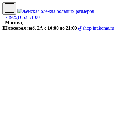
+7 (925) 052-51-00
г.
Москва
,
Шлюзовая наб. 2А
с 10:00 до 21:00
@shop.intikoma.ru