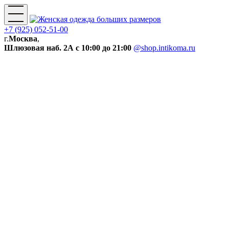
+7 (925) 052-51-00
г.
Москва
,
Шлюзовая наб. 2А
с 10:00 до 21:00
@shop.intikoma.ru