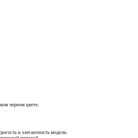
ком черном цвете.
огость и элегантность модели.
лической пряжкой.