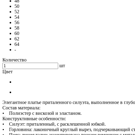
48
50
52
54
56
58
60
62
64
-
Количество
шт
Цвет
Элегантное платье приталенного силуэта, выполненное в глубо
Состав материала:
• Полиэстер с вискозой и эластаном.
Конструктивные особенности:
• Силуэт: приталенный, с расклешенной юбкой.
• Горловина: лаконичный круглый вырез, подчеркивающий стр
• Пояс: линия талии акцентирована тонким ремешком с метал