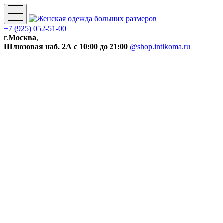
+7 (925) 052-51-00
г.
Москва
,
Шлюзовая наб. 2А
с 10:00 до 21:00
@shop.intikoma.ru