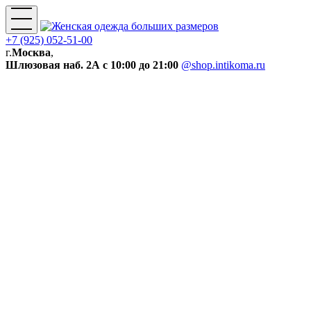
+7 (925) 052-51-00
г.
Москва
,
Шлюзовая наб. 2А
с 10:00 до 21:00
@shop.intikoma.ru