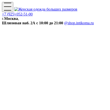
+7 (925) 052-51-00
г.
Москва
,
Шлюзовая наб. 2А
с 10:00 до 21:00
@shop.intikoma.ru