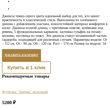
Джинсы темно-серого цвета идеальный выбор для тех, кто ценит
практичность и классический стиль. Выполнены из хлопкового
денима с добавлением эластана, износостойкий материал комфортен в
носке. Джинсы полной длины, с притачным поясом, шлёвками под
ремень, 5 функциональных карманов, застежка гульфик на тесьму-
молнию, пуговица по поясу. Эти джинсы станут незаменимой частью
гардероба, подходящей для различных случаев. Параметры модели: Ог
– 112 см, От - 94 см, Об – 120 см. Рост – 174 см Размер на модели: 54
ДОБАВИТЬ В КОРЗИНУ
Купить в 1 клик
Рекомендуемые товары
Футболка "Любовь" молочный
5200
₽