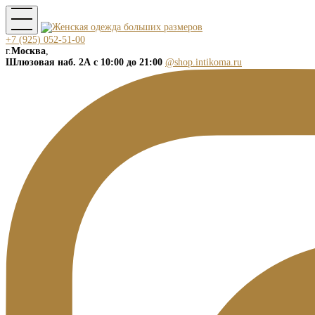
+7 (925) 052-51-00
г.
Москва
,
Шлюзовая наб. 2А
с 10:00 до 21:00
@shop.intikoma.ru