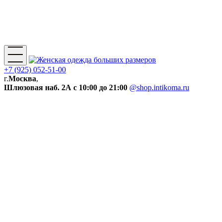
+7 (925) 052-51-00
г.
Москва
,
Шлюзовая наб. 2А
с 10:00 до 21:00
@shop.intikoma.ru