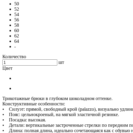
50
52
54
56
58
60
62
64
-
Количество
шт
Цвет
Трикотажные брюки в глубоком шоколадном оттенке.
Конструктивные особенности:
• Силуэт: прямой, свободный крой (palazzo), визуально удли
• Пояс: цельнокроеный, на мягкой эластичной резинке.
• Посадка: высокая.
• Детали: вертикальные застроченные стрелки по передним п
• Длина: полная длина, идеально сочетающаяся как с обувью на