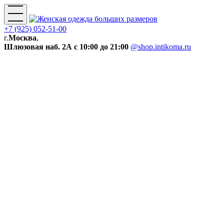
+7 (925) 052-51-00
г.
Москва
,
Шлюзовая наб. 2А
с 10:00 до 21:00
@shop.intikoma.ru