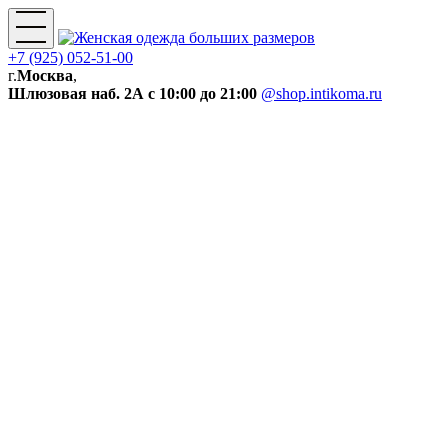
+7 (925) 052-51-00
г.
Москва
,
Шлюзовая наб. 2А
с 10:00 до 21:00
@shop.intikoma.ru