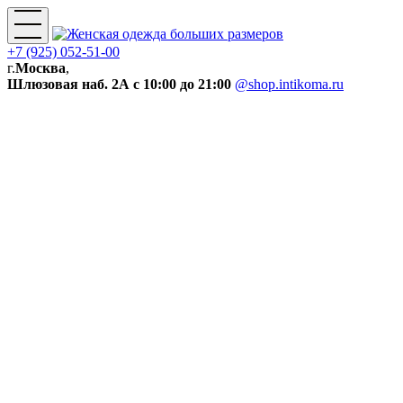
+7 (925) 052-51-00
г.
Москва
,
Шлюзовая наб. 2А
с 10:00 до 21:00
@shop.intikoma.ru