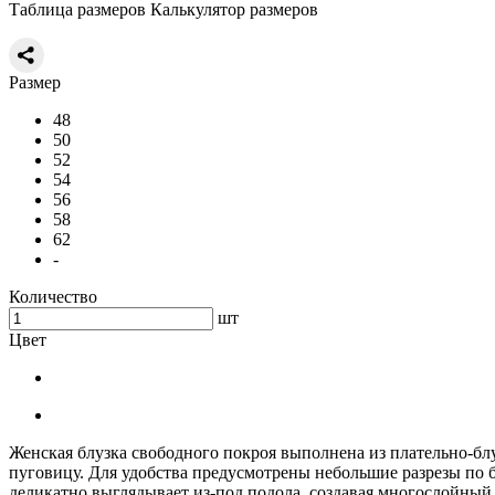
Таблица размеров
Калькулятор размеров
Размер
48
50
52
54
56
58
62
-
Количество
шт
Цвет
Женская блузка свободного покроя выполнена из плательно-б
пуговицу. Для удобства предусмотрены небольшие разрезы по 
деликатно выглядывает из-под подола, создавая многослойный