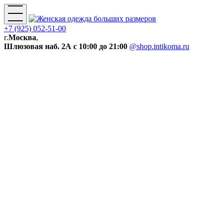
+7 (925) 052-51-00
г.
Москва
,
Шлюзовая наб. 2А
с 10:00 до 21:00
@shop.intikoma.ru