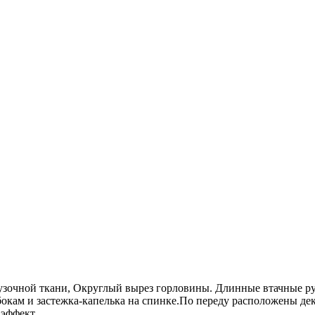
лузочной ткани, Округлый вырез горловины. Длинные втачные р
бокам и застежка-капелька на спинке.По переду расположены д
 эффект.