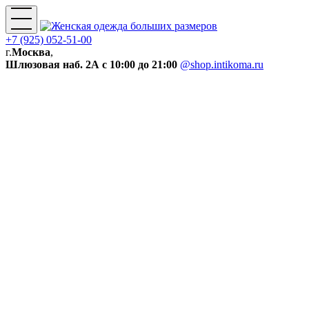
+7 (925) 052-51-00
г.
Москва
,
Шлюзовая наб. 2А
с 10:00 до 21:00
@shop.intikoma.ru