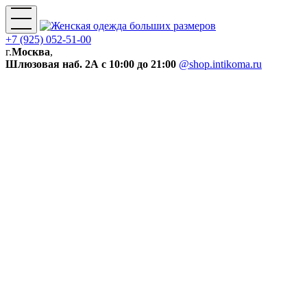
+7 (925) 052-51-00
г.
Москва
,
Шлюзовая наб. 2А
с 10:00 до 21:00
@shop.intikoma.ru