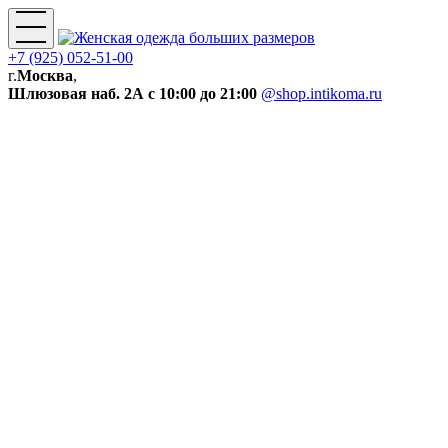
+7 (925) 052-51-00
г.
Москва
,
Шлюзовая наб. 2А
с 10:00 до 21:00
@shop.intikoma.ru