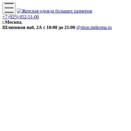
+7 (925) 052-51-00
г.
Москва
,
Шлюзовая наб. 2А
с 10:00 до 21:00
@shop.intikoma.ru