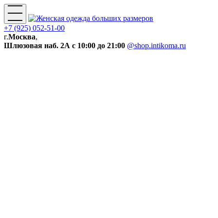
+7 (925) 052-51-00
г.
Москва
,
Шлюзовая наб. 2А
с 10:00 до 21:00
@shop.intikoma.ru