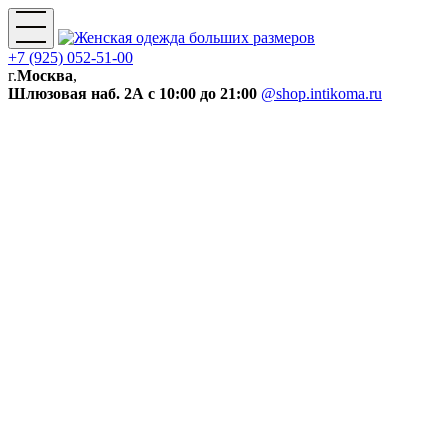
+7 (925) 052-51-00
г.
Москва
,
Шлюзовая наб. 2А
с 10:00 до 21:00
@shop.intikoma.ru