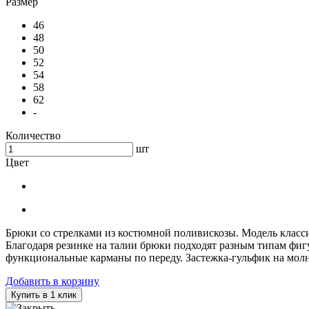
Размер
46
48
50
52
54
58
62
-
Количество
шт
Цвет
Брюки со стрелками из костюмной поливискозы. Модель класси
Благодаря резинке на талии брюки подходят разным типам фиг
функциональные карманы по переду. Застежка-гульфик на молн
Добавить в корзину
Купить в 1 клик