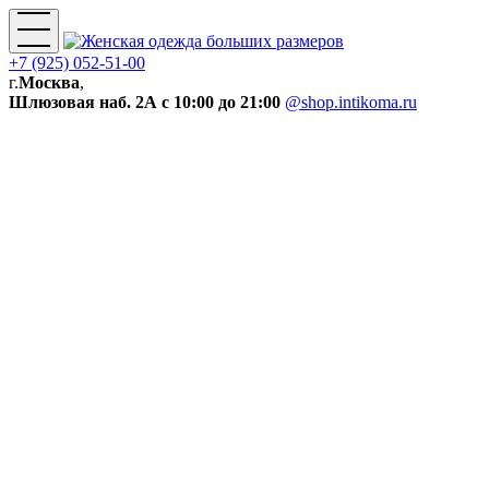
+7 (925) 052-51-00
г.
Москва
,
Шлюзовая наб. 2А
с 10:00 до 21:00
@shop.intikoma.ru