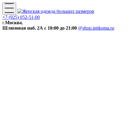
+7 (925) 052-51-00
г.
Москва
,
Шлюзовая наб. 2А
с 10:00 до 21:00
@shop.intikoma.ru