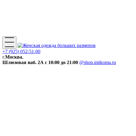
+7 (925) 052-51-00
г.
Москва
,
Шлюзовая наб. 2А
с 10:00 до 21:00
@shop.intikoma.ru