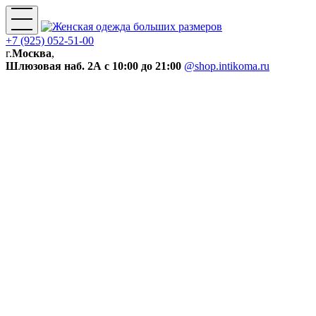
+7 (925) 052-51-00
г.
Москва
,
Шлюзовая наб. 2А
с 10:00 до 21:00
@shop.intikoma.ru