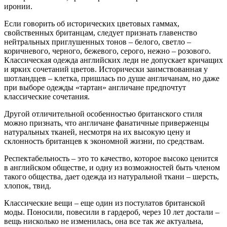
иронии.
Если говорить об исторических цветовых гаммах,
свойственных британцам, следует признать главенство
нейтральных приглушенных тонов – белого, светло –
коричневого, черного, бежевого, серого, нежно – розового.
Классическая одежда английских леди не допускает кричащих
и ярких сочетаний цветов. Исторически заимствованная у
шотландцев – клетка, пришлась по душе англичанам, но даже
при выборе одежды «тартан» англичане предпочтут
классические сочетания.
Другой отличительной особенностью британского стиля
можно признать, что англичане фанатичные приверженцы
натуральных тканей, несмотря на их высокую цену и
склонность британцев к экономной жизни, по средствам.
Респектабельность – это то качество, которое высоко ценится
в английском обществе, и одну из возможностей быть членом
такого общества, дает одежда из натуральной ткани – шерсть,
хлопок, твид.
Классические вещи – еще один из постулатов британской
моды. Поносили, повесили в гардероб, через 10 лет достали –
вещь нисколько не изменилась, она все так же актуальна,