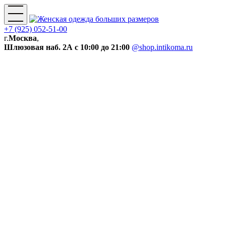
+7 (925) 052-51-00
г.
Москва
,
Шлюзовая наб. 2А
с 10:00 до 21:00
@shop.intikoma.ru