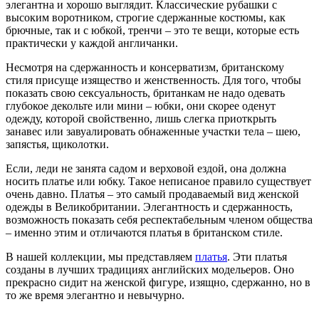
элегантна и хорошо выглядит. Классические рубашки с
высоким воротником, строгие сдержанные костюмы, как
брючные, так и с юбкой, тренчи – это те вещи, которые есть
практически у каждой англичанки.
Несмотря на сдержанность и консерватизм, британскому
стиля присуще изящество и женственность. Для того, чтобы
показать свою сексуальность, британкам не надо одевать
глубокое декольте или мини – юбки, они скорее оденут
одежду, которой свойственно, лишь слегка приоткрыть
занавес или завуалировать обнаженные участки тела – шею,
запястья, щиколотки.
Если, леди не занята садом и верховой ездой, она должна
носить платье или юбку. Такое неписаное правило существует
очень давно. Платья – это самый продаваемый вид женской
одежды в Великобритании. Элегантность и сдержанность,
возможность показать себя респектабельным членом общества
– именно этим и отличаются платья в британском стиле.
В нашей коллекции, мы представляем
платья
. Эти платья
созданы в лучших традициях английских модельеров. Оно
прекрасно сидит на женской фигуре, изящно, сдержанно, но в
то же время элегантно и невычурно.