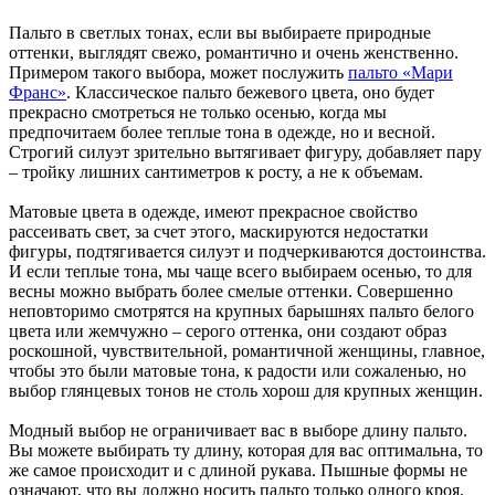
Пальто в светлых тонах, если вы выбираете природные
оттенки, выглядят свежо, романтично и очень женственно.
Примером такого выбора, может послужить
пальто «Мари
Франс»
. Классическое пальто бежевого цвета, оно будет
прекрасно смотреться не только осенью, когда мы
предпочитаем более теплые тона в одежде, но и весной.
Строгий силуэт зрительно вытягивает фигуру, добавляет пару
– тройку лишних сантиметров к росту, а не к объемам.
Матовые цвета в одежде, имеют прекрасное свойство
рассеивать свет, за счет этого, маскируются недостатки
фигуры, подтягивается силуэт и подчеркиваются достоинства.
И если теплые тона, мы чаще всего выбираем осенью, то для
весны можно выбрать более смелые оттенки. Совершенно
неповторимо смотрятся на крупных барышнях пальто белого
цвета или жемчужно – серого оттенка, они создают образ
роскошной, чувствительной, романтичной женщины, главное,
чтобы это были матовые тона, к радости или сожаленью, но
выбор глянцевых тонов не столь хорош для крупных женщин.
Модный выбор не ограничивает вас в выборе длину пальто.
Вы можете выбирать ту длину, которая для вас оптимальна, то
же самое происходит и с длиной рукава. Пышные формы не
означают, что вы должно носить пальто только одного кроя,