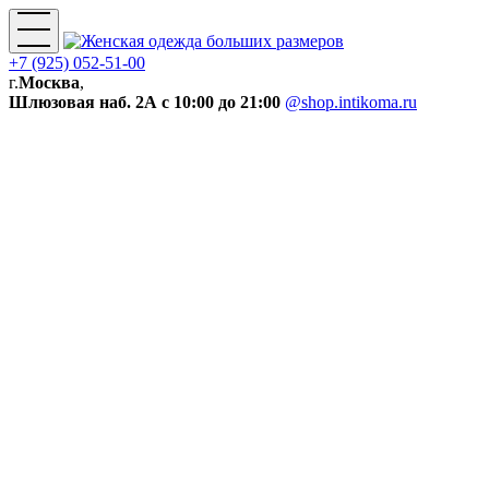
+7 (925) 052-51-00
г.
Москва
,
Шлюзовая наб. 2А
с 10:00 до 21:00
@shop.intikoma.ru