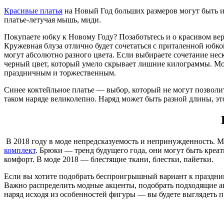
Красивые платья
на Новый Год больших размеров могут быть и
платье-летучая мышь, миди.
Покупаете юбку к Новому Году? Позаботьтесь и о красивом ве
Кружевная блуза отлично будет сочетаться с приталенной юбк
могут абсолютно разного цвета. Если выбираете сочетание не
черный цвет, который умело скрывает лишние килограммы. Мож
праздничным и торжественным.
Синее коктейльное платье — выбор, который не могут позволи
таком наряде великолепно. Наряд может быть разной длины, э
В 2018 году в моде непредсказуемость и непринужденность. М
комплект
. Брюки — тренд будущего года, они могут быть креа
комфорт. В моде 2018 — блестящие ткани, блестки, пайетки.
Если вы хотите подобрать беспроигрышный вариант к празднику
Важно распределить модные акценты, подобрать подходящие а
наряд исходя из особенностей фигуры — вы будете выглядеть 