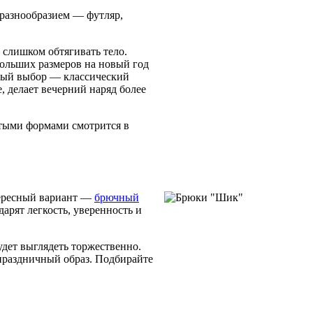
 разнообразием — футляр,
т слишком обтягивать тело.
больших размеров на новый год
сный выбор — классический
 делает вечерний наряд более
стыми формами смотрится в
тересный вариант —
брючный
арят легкость, уверенность и
удет выглядеть торжественно.
праздничный образ. Подбирайте