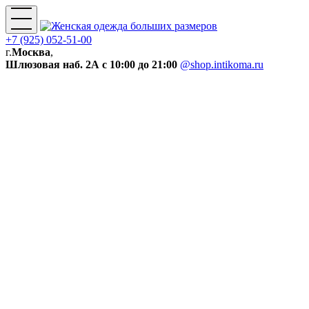
+7 (925) 052-51-00
г.
Москва
,
Шлюзовая наб. 2А
с 10:00 до 21:00
@shop.intikoma.ru