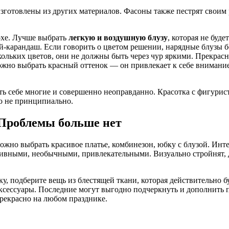
зготовлены из других материалов. Фасоны также пестрят своим
рхе. Лучше выбрать
легкую и воздушную блузу
, которая не буде
ой-карандаш. Если говорить о цветом решении, нарядные блузы 
скольких цветов, они не должны быть через чур яркими. Прекра
но выбрать красный оттенок — он привлекает к себе внимание,
ть себе многие и совершенно неоправданно. Красотка с фигури
то не принципиально.
Проблемы больше нет
ожно выбрать красивое платье, комбинезон, юбку с блузой. Ин
тивными, необычными, привлекательными. Визуально стройнят, д
, подберите вещь из блестящей ткани, которая действительно б
ксессуары. Последние могут выгодно подчеркнуть и дополнить 
прекрасно на любом празднике.