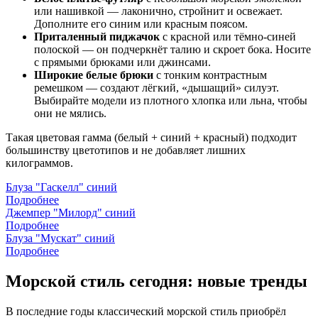
или нашивкой — лаконично, стройнит и освежает.
Дополните его синим или красным поясом.
Приталенный пиджачок
с красной или тёмно-синей
полоской — он подчеркнёт талию и скроет бока. Носите
с прямыми брюками или джинсами.
Широкие белые брюки
с тонким контрастным
ремешком — создают лёгкий, «дышащий» силуэт.
Выбирайте модели из плотного хлопка или льна, чтобы
они не мялись.
Такая цветовая гамма (белый + синий + красный) подходит
большинству цветотипов и не добавляет лишних
килограммов.
Блуза "Гаскелл" синий
Подробнее
Джемпер "Милорд" синий
Подробнее
Блуза "Мускат" синий
Подробнее
Морской стиль сегодня: новые тренды
В последние годы классический морской стиль приобрёл