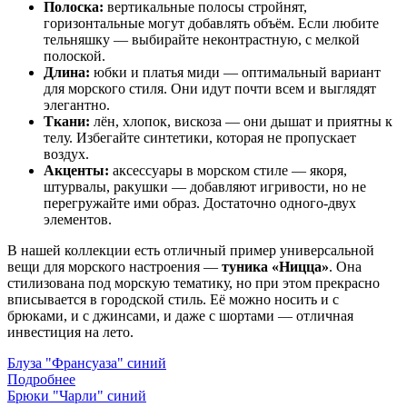
Полоска:
вертикальные полосы стройнят,
горизонтальные могут добавлять объём. Если любите
тельняшку — выбирайте неконтрастную, с мелкой
полоской.
Длина:
юбки и платья миди — оптимальный вариант
для морского стиля. Они идут почти всем и выглядят
элегантно.
Ткани:
лён, хлопок, вискоза — они дышат и приятны к
телу. Избегайте синтетики, которая не пропускает
воздух.
Акценты:
аксессуары в морском стиле — якоря,
штурвалы, ракушки — добавляют игривости, но не
перегружайте ими образ. Достаточно одного-двух
элементов.
В нашей коллекции есть отличный пример универсальной
вещи для морского настроения —
туника «Ницца»
. Она
стилизована под морскую тематику, но при этом прекрасно
вписывается в городской стиль. Её можно носить и с
брюками, и с джинсами, и даже с шортами — отличная
инвестиция на лето.
Блуза "Франсуаза" синий
Подробнее
Брюки "Чарли" синий