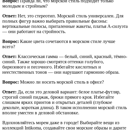
Вопрос:
Правда ли, что морской стиль подходит только
молодым и стройным?
Ответ:
Нет, это стереотип. Морской стиль универсален. Для
полных фигур важно выбирать правильные фасоны:
вертикальные полосы, приталенные жакеты, платья А-силуэта
— они работают на стройность.
Вопрос:
Какие цвета сочетаются в морском стиле лучше
всего?
Ответ:
Классическая гамма — белый, синий, красный, тёмно-
синий. Также хорошо смотрятся оттенки голубого,
бирюзового и песочного. Избегайте кислотных и
неестественных тонов — они нарушают гармонию образа.
Вопрос:
Можно ли носить морской стиль в офисе?
Ответ:
Да, если это деловой вариант: белое платье-футляр,
строгий синий пиджак, брюки прямого кроя. Избегайте
слишком ярких принтов и открытых деталей (глубокое
декольте, короткая длина). В таком исполнении морской стиль
вполне уместен в деловой обстановке.
Вдохновляйтесь морем даже в городе! Выбирайте вещи из
коллекций Intikoma, создавайте свои морские образы и дарите