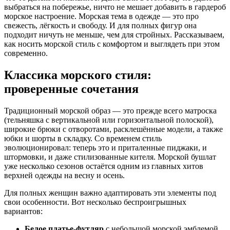
выбраться на побережье, ничто не мешает добавить в гардероб
морское настроение. Морская тема в одежде — это про
свежесть, лёгкость и свободу. И для полных фигур она
подходит ничуть не меньше, чем для стройных. Рассказываем,
как носить морской стиль с комфортом и выглядеть при этом
современно.
Классика морского стиля:
проверенные сочетания
Традиционный морской образ — это прежде всего матроска
(тельняшка с вертикальной или горизонтальной полоской),
широкие брюки с отворотами, расклешённые модели, а также
юбки и шорты в складку. Со временем стиль
эволюционировал: теперь это и приталенные пиджаки, и
штормовки, и даже стилизованные кителя. Морской бушлат
уже несколько сезонов остаётся одним из главных хитов
верхней одежды на весну и осень.
Для полных женщин важно адаптировать эти элементы под
свои особенности. Вот несколько беспроигрышных
вариантов:
Белое платье-футляр
с небольшой морской эмблемой