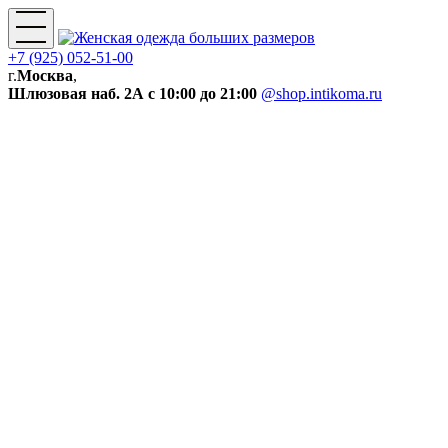
+7 (925) 052-51-00
г.
Москва
,
Шлюзовая наб. 2А
с 10:00 до 21:00
@shop.intikoma.ru