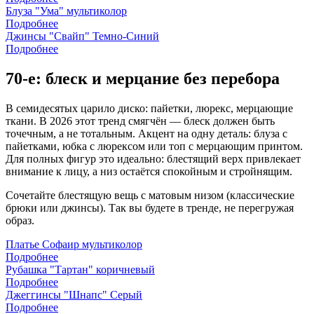
Блуза "Ума" мультиколор
Подробнее
Джинсы "Свайп" Темно-Синий
Подробнее
70-е: блеск и мерцание без перебора
В семидесятых царило диско: пайетки, люрекс, мерцающие
ткани. В 2026 этот тренд смягчён — блеск должен быть
точечным, а не тотальным. Акцент на одну деталь: блуза с
пайетками, юбка с люрексом или топ с мерцающим принтом.
Для полных фигур это идеально: блестящий верх привлекает
внимание к лицу, а низ остаётся спокойным и стройнящим.
Сочетайте блестящую вещь с матовым низом (классические
брюки или джинсы). Так вы будете в тренде, не перегружая
образ.
Платье Софаир мультиколор
Подробнее
Рубашка "Тартан" коричневый
Подробнее
Джеггинсы "Шнапс" Серый
Подробнее