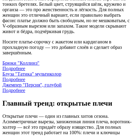
тонких бретелях. Белый цвет, струящийся шёлк, кружево и
органза — это про женственность и лёгкость. Для полных
женщин это отличный вариант, если правильно выбрать
фасон: платье должно быть свободным, но не мешковатым, с
V-образным вырезом или запахом. Такие модели скрывают
живот и бёдра, подчёркивая грудь.
Носите платье-сорочку с жакетом или кардиганом в
прохладную погоду — это добавит слоёв и сделает образ
завершённым.
Брюки "Коллинз"
Подробнее
Блуза "Татика" мультиколор
Подробнее
Джемпер "Персия", голубой
Подробнее
Главный тренд: открытые плечи
Открытые плечи — один из главных хитов сезона.
Асимметричные вырезы, заниженная линия плеча, воротник-
холтер — всё это придаёт образу изящество. Для полных
женщин этот тренд работает на 100%: плечи и ключицы