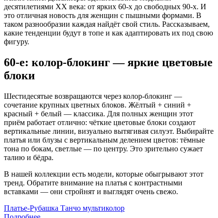
десятилетиями XX века: от ярких 60-х до свободных 90-х. И
это отличная новость для женщин с пышными формами. В
таком разнообразии каждая найдёт свой стиль. Рассказываем,
какие тенденции будут в топе и как адаптировать их под свою
фигуру.
60-е: колор-блокинг — яркие цветовые
блоки
Шестидесятые возвращаются через колор-блокинг —
сочетание крупных цветных блоков. Жёлтый + синий +
красный + белый — классика. Для полных женщин этот
приём работает отлично: чёткие цветовые блоки создают
вертикальные линии, визуально вытягивая силуэт. Выбирайте
платья или блузы с вертикальным делением цветов: тёмные
тона по бокам, светлые — по центру. Это зрительно сужает
талию и бёдра.
В нашей коллекции есть модели, которые обыгрывают этот
тренд. Обратите внимание на платья с контрастными
вставками — они стройнят и выглядят очень свежо.
Платье-Рубашка Танчо мультиколор
Подробнее