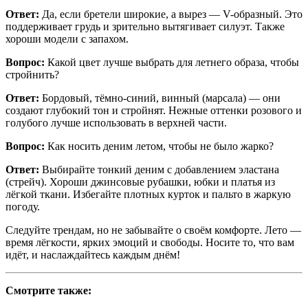
Ответ:
Да, если бретели широкие, а вырез — V-образный. Это
поддерживает грудь и зрительно вытягивает силуэт. Также
хороши модели с запахом.
Вопрос:
Какой цвет лучше выбрать для летнего образа, чтобы
стройнить?
Ответ:
Бордовый, тёмно-синий, винный (марсала) — они
создают глубокий тон и стройнят. Нежные оттенки розового и
голубого лучше использовать в верхней части.
Вопрос:
Как носить деним летом, чтобы не было жарко?
Ответ:
Выбирайте тонкий деним с добавлением эластана
(стрейч). Хороши джинсовые рубашки, юбки и платья из
лёгкой ткани. Избегайте плотных курток и пальто в жаркую
погоду.
Следуйте трендам, но не забывайте о своём комфорте. Лето —
время лёгкости, ярких эмоций и свободы. Носите то, что вам
идёт, и наслаждайтесь каждым днём!
Смотрите также: