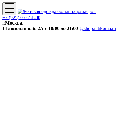
+7 (925) 052-51-00
г.
Москва
,
Шлюзовая наб. 2А
с 10:00 до 21:00
@shop.intikoma.ru