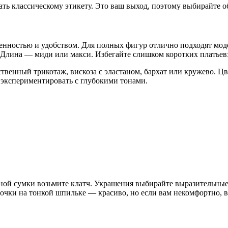
ать классическому этикету. Это ваш выход, поэтому выбирайте о
нностью и удобством. Для полных фигур отлично подходят моде
Длина — миди или макси. Избегайте слишком коротких платьев: 
ственный трикотаж, вискоза с эластаном, бархат или кружево. 
 экспериментировать с глубокими тонами.
й сумки возьмите клатч. Украшения выбирайте выразительные, н
дочки на тонкой шпильке — красиво, но если вам некомфортно, 