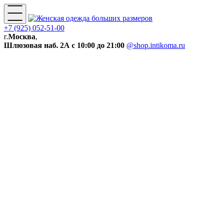
+7 (925) 052-51-00
г.
Москва
,
Шлюзовая наб. 2А
с 10:00 до 21:00
@shop.intikoma.ru