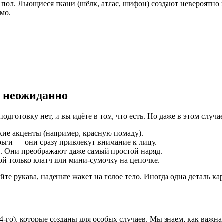
 пол. Льющиеся ткани (шёлк, атлас, шифон) создают невероятно
мо.
я неожиданно
одготовку нет, и вы идёте в том, что есть. Но даже в этом случ
ркие акценты (например, красную помаду).
ьги — они сразу привлекут внимание к лицу.
н. Они преображают даже самый простой наряд.
ой только клатч или мини-сумочку на цепочке.
е рукава, наденьте жакет на голое тело. Иногда одна деталь ка
4-го), которые созданы для особых случаев. Мы знаем, как важна