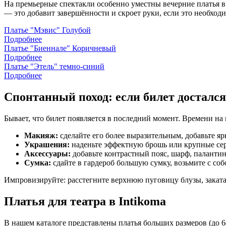
На премьерные спектакли особенно уместны вечерние платья в
— это добавит завершённости и скроет руки, если это необходи
Платье "Мэвис" Голубой
Подробнее
Платье "Биеннале" Коричневый
Подробнее
Платье "Этель" темно-синий
Подробнее
Спонтанный поход: если билет досталс
Бывает, что билет появляется в последний момент. Времени на п
Макияж:
сделайте его более выразительным, добавьте я
Украшения:
наденьте эффектную брошь или крупные сер
Аксессуары:
добавьте контрастный пояс, шарф, паланти
Сумка:
сдайте в гардероб большую сумку, возьмите с соб
Импровизируйте: расстегните верхнюю пуговицу блузы, закатайт
Платья для театра в Intikoma
В нашем каталоге представлены платья больших размеров (до 6