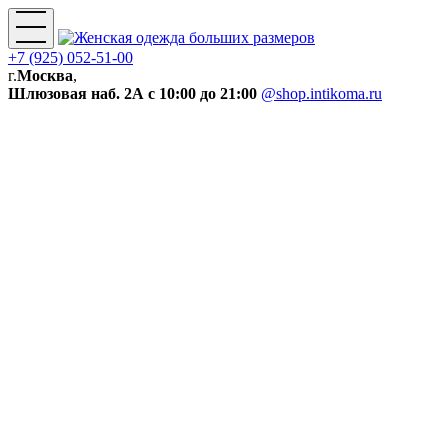
+7 (925) 052-51-00
г.
Москва
,
Шлюзовая наб. 2А
с 10:00 до 21:00
@shop.intikoma.ru