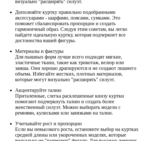
визуально "расширять" силуэт.
Дополняйте куртку правильно подобранными
аксессуарами - шарфами, поясами, сумками. Это
поможет сбалансировать пропорции и создать
гармоничный образ. Следуя этим советам, вы легко
найдете идеальную куртку, которая подчеркнет все
достоинства вашей фигуры.
Материалы и фактуры
Для пышных форм лучше всего подходят мягкие,
эластичные ткани, такие как трикотаж, велюр или
замша. Они хорошо драпируются и не создают лишнего
объема. Избегайте жестких, плотных материалов,
которые могут визуально "расширять" силуэт.
Акцентируйте талию
Приталенные, слегка расклешенные книзу куртки
помогают подчеркнуть талию и создать более
женственный силуэт. Можно выбирать модели с
ремнями, кулисками или завязками на талии.
Учитывайте рост и пропорции
Если вы невысокого роста, остановите выбор на куртках
средней длины или укороченных моделях, которые
визуально не "разрезают" фигуру. Для высоких женщин