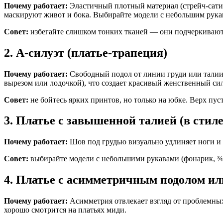
Почему работает:
Эластичный плотный материал (стрейч-сатин
маскируют живот и бока. Выбирайте модели с небольшим рук
Совет:
избегайте слишком тонких тканей — они подчеркивают 
2. А-силуэт (платье-трапеция)
Почему работает:
Свободный подол от линии груди или талии
вырезом или лодочкой), что создает красивый женственный сил
Совет:
не бойтесь ярких принтов, но только на юбке. Верх пус
3. Платье с завышенной талией (в стил
Почему работает:
Шов под грудью визуально удлиняет ноги и 
Совет:
выбирайте модели с небольшими рукавами (фонарик, ¾
4. Платье с асимметричным подолом ил
Почему работает:
Асимметрия отвлекает взгляд от проблемных
хорошо смотрится на платьях миди.