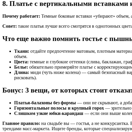
8. Платье с вертикальными вставками 
Почему работает:
Темные боковые вставки «убирают» объем, а 
Совет:
такие платья лучше всего смотрятся в однотонных цвет
Что еще важно помнить гостье с пыш
Ткани:
отдайте предпочтение матовым, плотным материал
объем.
Цвета:
темные и глубокие оттенки (слива, баклажан, гра
Белье:
обязательно примеряйте платье с корректирующим
Длина:
миди (чуть ниже колена) — самый безопасный вар
рисковать).
Бонус: 3 вещи, от которых стоит отказа
Платья-балахоны без формы
— они не скрывают, а доб
Горизонтальные полосы и крупный горох
— зрительно
Слишком узкие юбки-карандаш
— если они выше колена
Главное правило:
на свадьбе вы — гостья, а не конкурсантка
трендами масс-маркета. Ищите бренды, которые специализирую