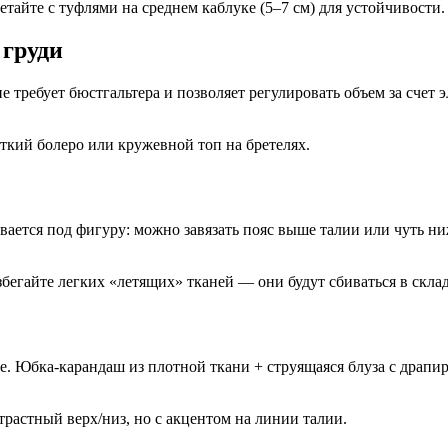
етайте с туфлями на среднем каблуке (5–7 см) для устойчивости.
 груди
е требует бюстгальтера и позволяет регулировать объем за сче
откий болеро или кружевной топ на бретелях.
ается под фигуру: можно завязать пояс выше талии или чуть н
егайте легких «летящих» тканей — они будут сбиваться в скла
. Юбка-карандаш из плотной ткани + струящаяся блуза с драпир
растный верх/низ, но с акцентом на линии талии.