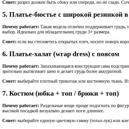
Совет:
разрез должен быть сбоку или спереди, но не сзади. Соч
5. Платье-бюстье с широкой резинкой в
Почему работает:
Такая модель отлично поддерживает грудь, н
выбор. Идеально для обладательниц груди 3+ размера.
Совет:
если вы стесняетесь открытых плеч, носите поверх кор
6. Платье-халат (wrap dress) с поясом
Почему работает:
Запахивающаяся конструкция сама подстраив
зрительно вытягивает шею и делает грудь более аккуратной.
Совет:
выбирайте плотный трикотаж или костюмную ткань. Изб
7. Костюм (юбка + топ / брюки + топ)
Почему работает:
Раздельные вещи проще подогнать по фигуре
высокой посадкой визуально делают ноги длиннее.
Совет:
выбирайте единую цветовую гамму (тотал-лук) или конт