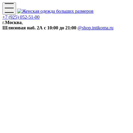
+7 (925) 052-51-00
г.
Москва
,
Шлюзовая наб. 2А
с 10:00 до 21:00
@shop.intikoma.ru