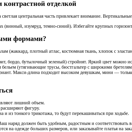
и контрастной отделкой
светлая центральная часть привлекает внимание. Вертикальные 
ах (винный, изумруд, темно-синий). Избегайте крупных горизон
ными формами?
ам (жаккард, плотный атлас, костюмная ткань, хлопок с эласт
фит, бордо, бутылочный зеленый) стройнят. Яркий цвет можно ис
 бельем (утягивающие трусы, бюстгальтер с широкими бретелями
иант. Макси-длина подходит высоким девушкам, мини — только е
ться
авляют лишний объем.
 расширяют фигуру.
 и из тонкого трикотажа, то будут перекашиваться при ходьбе.
. Ваш наряд должен быть удобным, радостным и соответствовать 
тся на одежде больших размеров, или заказывайте платья на зак