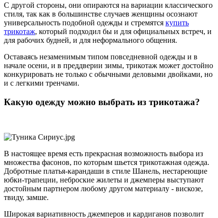
С другой стороны, они опираются на вариации классического
стиля, так как в большинстве случаев женщины осознают
универсальность подобной одежды и стремятся
купить
трикотаж
, который подходил бы и для официальных встреч, и
для рабочих будней, и для неформального общения.
Оставаясь незаменимым типом повседневной одежды и в
начале осени, и в преддверии зимы, трикотаж может достойно
конкурировать не только с обычными деловыми двойками, но
и с легкими тренчами.
Какую одежду можно выбрать из трикотажа?
В настоящее время есть прекрасная возможность выбора из
множества фасонов, по которым шьется трикотажная одежда.
Добротные платья-карандаши в стиле Шанель, нестареющие
юбки-трапеции, неброские жилеты и джемперы выступают
достойным партнером любому другом материалу - вискозе,
твиду, замше.
Широкая вариативность джемперов и кардиганов позволит