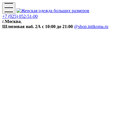
+7 (925) 052-51-00
г.
Москва
,
Шлюзовая наб. 2А
с 10:00 до 21:00
@shop.intikoma.ru