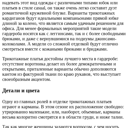
надевать этот вид одежды с различными типами юбок или
платьев в стиле casual, он также очень легко составит дуэт
романтичной кружевной блузке. Варианты трикотажных
кардиганов будут идеальными компаньонами прямой юбке
длиной за колено, что является самым удачным решением для
офиса. Для менее формальных мероприятий такие модели
гардероба носятся как с леггинсами, так и с более свободными
брюками, и даже с вернувшимися на подиумы джинсами-
колоколами. А модели со сложной отделкой будут отлично
смотреться вместе с кожаными брюками и бриджами.
Трикотажные платья достойны лучшего места в гардеробе:
отсутствие воротника делает их более демократичными и
открытыми, приталенные варианты обычно дополняются
кантом из фактурной ткани по краю рукавов, что выступает
своеобразным акцентом.
Детали и цвета
Одну из главных ролей в отделке трикотажных платьев
играют и карманы. В этом сезоне их расположение свободно:
утрированно маленькие, или, наоборот, объемные, карманы
весьма колоритно смотрятся и в области груди, и ниже талии.
Так как многие женщины задаются вопросом, с чем носить