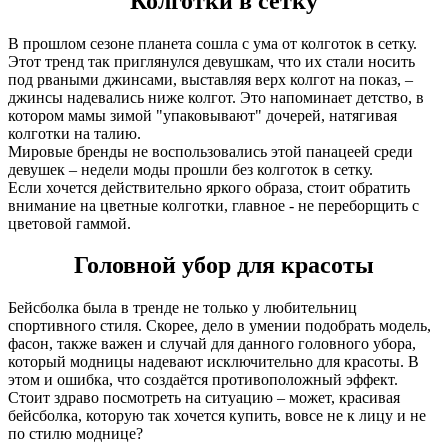
Колготки в сетку
В прошлом сезоне планета сошла с ума от колготок в сетку.
Этот тренд так приглянулся девушкам, что их стали носить
под рваными джинсами, выставляя верх колгот на показ, –
джинсы надевались ниже колгот. Это напоминает детство, в
котором мамы зимой "упаковывают" дочерей, натягивая
колготки на талию.
Мировые бренды не воспользовались этой панацеей среди
девушек – недели моды прошли без колготок в сетку.
Если хочется действительно яркого образа, стоит обратить
внимание на цветные колготки, главное - не переборщить с
цветовой гаммой.
Головной убор для красоты
Бейсболка была в тренде не только у любительниц
спортивного стиля. Скорее, дело в умении подобрать модель,
фасон, также важен и случай для данного головного убора,
который модницы надевают исключительно для красоты. В
этом и ошибка, что создаётся противоположный эффект.
Стоит здраво посмотреть на ситуацию – может, красивая
бейсболка, которую так хочется купить, вовсе не к лицу и не
по стилю моднице?