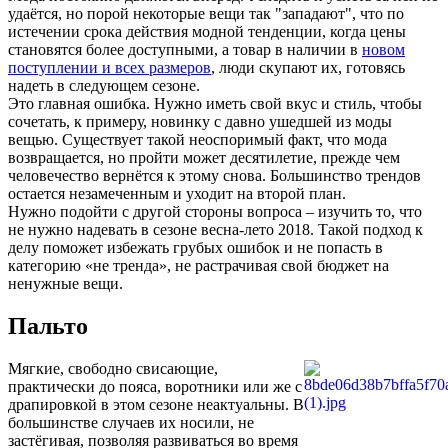
удаётся, но порой некоторые вещи так "западают", что по
истечении срока действия модной тенденции, когда цены
становятся более доступными, а товар в наличии в
новом
поступлении и всех размеров
, люди скупают их, готовясь
надеть в следующем сезоне.
Это главная ошибка. Нужно иметь свой вкус и стиль, чтобы
сочетать, к примеру, новинку с давно ушедшей из моды
вещью. Существует такой неоспоримый факт, что мода
возвращается, но пройти может десятилетие, прежде чем
человечество вернётся к этому снова. Большинство трендов
остается незамеченным и уходит на второй план.
Нужно подойти с другой стороны вопроса – изучить то, что
не нужно надевать в сезоне весна-лето 2018. Такой подход к
делу поможет избежать грубых ошибок и не попасть в
категорию «не тренда», не растрачивая свой бюджет на
ненужные вещи.
Пальто
Мягкие, свободно свисающие,
практически до пояса, воротники или же с
драпировкой в этом сезоне неактуальны. В
большинстве случаев их носили, не
застёгивая, позволяя развиваться во время