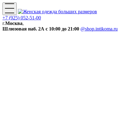
+7 (925) 052-51-00
г.
Москва
,
Шлюзовая наб. 2А
с 10:00 до 21:00
@shop.intikoma.ru