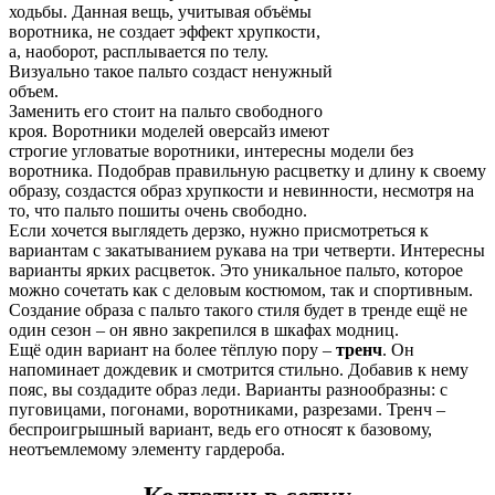
ходьбы. Данная вещь, учитывая объёмы
воротника, не создает эффект хрупкости,
а, наоборот, расплывается по телу.
Визуально такое пальто создаст ненужный
объем.
Заменить его стоит на пальто свободного
кроя. Воротники моделей оверсайз имеют
строгие угловатые воротники, интересны модели без
воротника. Подобрав правильную расцветку и длину к своему
образу, создастся образ хрупкости и невинности, несмотря на
то, что пальто пошиты очень свободно.
Если хочется выглядеть дерзко, нужно присмотреться к
вариантам с закатыванием рукава на три четверти. Интересны
варианты ярких расцветок. Это уникальное пальто, которое
можно сочетать как с деловым костюмом, так и спортивным.
Создание образа с пальто такого стиля будет в тренде ещё не
один сезон – он явно закрепился в шкафах модниц.
Ещё один вариант на более тёплую пору –
тренч
. Он
напоминает дождевик и смотрится стильно. Добавив к нему
пояс, вы создадите образ леди. Варианты разнообразны: с
пуговицами, погонами, воротниками, разрезами. Тренч –
беспроигрышный вариант, ведь его относят к базовому,
неотъемлемому элементу гардероба.