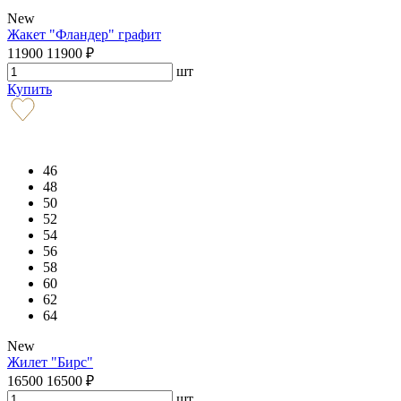
New
Жакет "Фландер" графит
11900
11900
₽
шт
Купить
46
48
50
52
54
56
58
60
62
64
New
Жилет "Бирс"
16500
16500
₽
шт