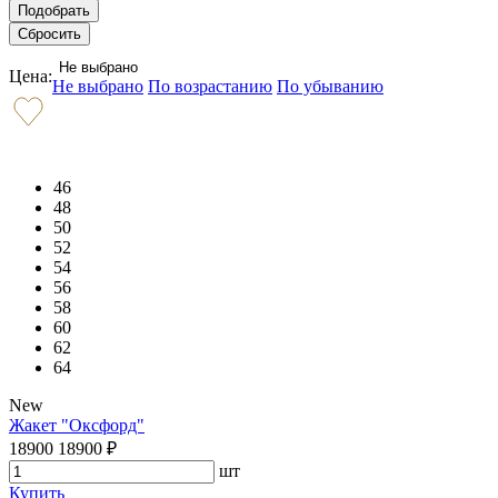
Не выбрано
Цена:
Не выбрано
По возрастанию
По убыванию
46
48
50
52
54
56
58
60
62
64
New
Жакет "Оксфорд"
18900
18900
₽
шт
Купить