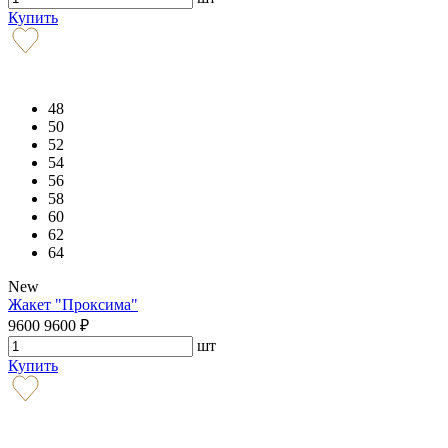
Купить
48
50
52
54
56
58
60
62
64
New
Жакет "Проксима"
9600
9600
₽
шт
Купить