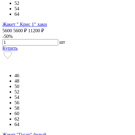
52
54
64
Жакет " Крис 1" хаки
5600
5600
₽
11200
₽
-50%
шт
Купить
46
48
50
52
54
56
58
60
62
64
Жакет "Гусар" белый