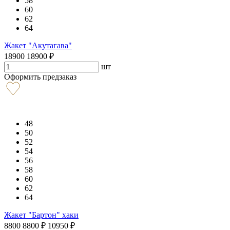
58
60
62
64
Жакет "Акутагава"
18900
18900
₽
шт
Оформить предзаказ
48
50
52
54
56
58
60
62
64
Жакет "Бартон" хаки
8800
8800
₽
10950
₽