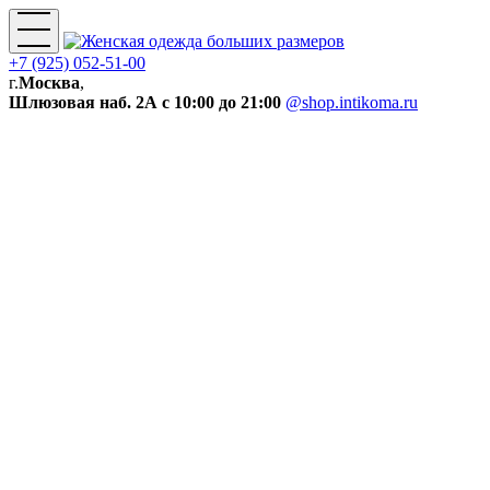
+7 (925) 052-51-00
г.
Москва
,
Шлюзовая наб. 2А
с 10:00 до 21:00
@shop.intikoma.ru