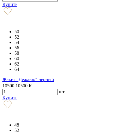
Купить
50
52
54
56
58
60
62
64
Жакет "Дежавю" черный
10500
10500
₽
шт
Купить
48
52