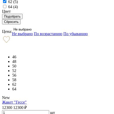
62 (
5
)
64 (
4
)
Цвет
Не выбрано
Цена:
Не выбрано
По возрастанию
По убыванию
46
48
50
52
56
58
62
64
New
Жакет "Гессе"
12300
12300
₽
шт