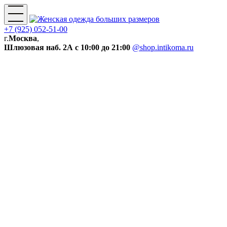
+7 (925) 052-51-00
г.
Москва
,
Шлюзовая наб. 2А
с 10:00 до 21:00
@shop.intikoma.ru