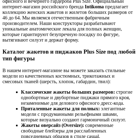
офисного и вечернего гардероба Plus Size. Официальный
интернет-магазин российского бренда
Intikoma
предлагает
коллекцию женских жакетов и жилетов больших размеров от
46 до 64. Мы являемся отечественным фабричным
производителем. Наши конструкторы разрабатывают
уникальные анатомические лекала для полных женщин,
которые гарантируют безупречную посадку по фигуре,
вытягивают силуэт и держат форму.
Каталог жакетов и пиджаков Plus Size под любой
тип фигуры
В нашем интернет-магазине вы можете заказать стильные
модели из качественных костюмных, трикотажных и
смесовых тканей (шерсть, хлопок, габардин, твил):
Классические жакеты больших размеров:
строгие
однобортные и двубортные пиджаки прямого кроя,
незаменимые для делового офисного дресс-кода.
Приталенные жакеты для полных:
элегантные
модели с продуманными рельефными швами,
которые визуально создают гармоничный силуэт.
Жакеты оверсайз (Oversize):
современные
свободные блейзеры для расслабленных
повседневных образов в стиле casual.