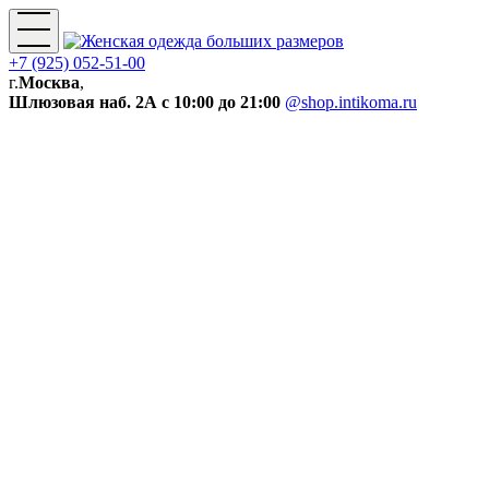
+7 (925) 052-51-00
г.
Москва
,
Шлюзовая наб. 2А
с 10:00 до 21:00
@shop.intikoma.ru