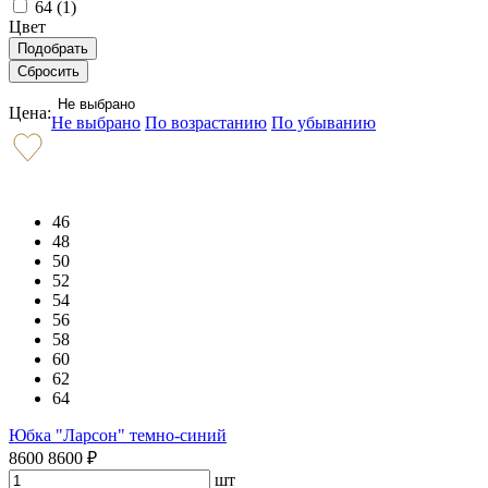
64 (
1
)
Цвет
Не выбрано
Цена:
Не выбрано
По возрастанию
По убыванию
46
48
50
52
54
56
58
60
62
64
Юбка "Ларсон" темно-синий
8600
8600
₽
шт