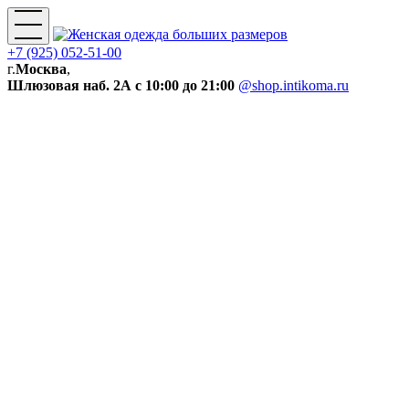
+7 (925) 052-51-00
г.
Москва
,
Шлюзовая наб. 2А
с 10:00 до 21:00
@shop.intikoma.ru