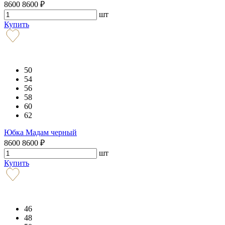
8600
8600
₽
шт
Купить
50
54
56
58
60
62
Юбка Мадам черный
8600
8600
₽
шт
Купить
46
48