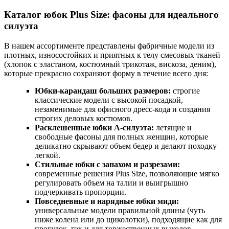
Каталог юбок Plus Size: фасоны для идеального
силуэта
В нашем ассортименте представлены фабричные модели из
плотных, износостойких и приятных к телу смесовых тканей
(хлопок с эластаном, костюмный трикотаж, вискоза, деним),
которые прекрасно сохраняют форму в течение всего дня:
Юбки-карандаш больших размеров:
строгие
классические модели с высокой посадкой,
незаменимые для офисного дресс-кода и создания
строгих деловых костюмов.
Расклешенные юбки А-силуэта:
летящие и
свободные фасоны для полных женщин, которые
деликатно скрывают объем бедер и делают походку
легкой.
Стильные юбки с запахом и разрезами:
современные решения Plus Size, позволяющие мягко
регулировать объем на талии и выигрышно
подчеркивать пропорции.
Повседневные и нарядные юбки миди:
универсальные модели правильной длины (чуть
ниже колена или до щиколотки), подходящие как для
прогулок, так и для торжественных выходов.