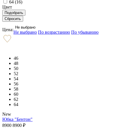
64 (
16
)
Цвет
Не выбрано
Цена:
Не выбрано
По возрастанию
По убыванию
46
48
50
52
54
56
58
60
62
64
New
Юбка "Бентон"
8900
8900
₽