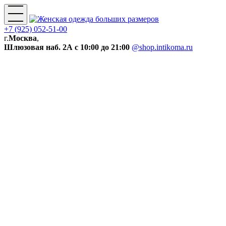
+7 (925) 052-51-00
г.
Москва
,
Шлюзовая наб. 2А
с 10:00 до 21:00
@shop.intikoma.ru