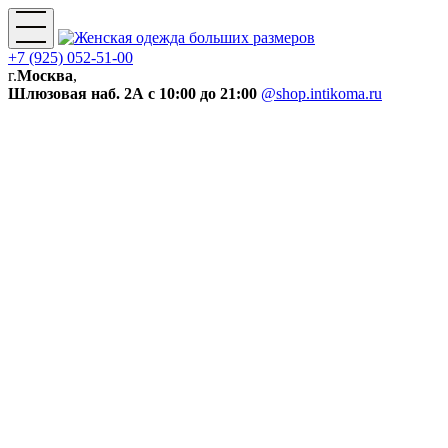
+7 (925) 052-51-00
г.
Москва
,
Шлюзовая наб. 2А
с 10:00 до 21:00
@shop.intikoma.ru