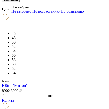
Не выбрано
Цена:
Не выбрано
По возрастанию
По убыванию
46
48
50
52
54
56
58
60
62
64
New
Юбка "Бентон"
8900
8900
₽
шт
Купить