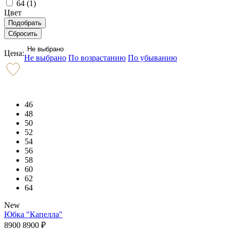
64 (
1
)
Цвет
Не выбрано
Цена:
Не выбрано
По возрастанию
По убыванию
46
48
50
52
54
56
58
60
62
64
New
Юбка "Капелла"
8900
8900
₽