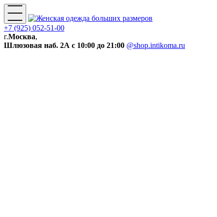
+7 (925) 052-51-00
г.
Москва
,
Шлюзовая наб. 2А
с 10:00 до 21:00
@shop.intikoma.ru