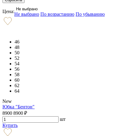
Не выбрано
Цена:
Не выбрано
По возрастанию
По убыванию
46
48
50
52
54
56
58
60
62
64
New
Юбка "Бентон"
8900
8900
₽
шт
Купить