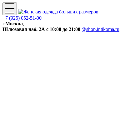
+7 (925) 052-51-00
г.
Москва
,
Шлюзовая наб. 2А
с 10:00 до 21:00
@shop.intikoma.ru