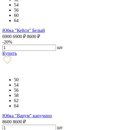
54
56
60
64
Юбка "Кейси" Белый
6900
6900
₽
8600
₽
-20%
шт
Купить
50
54
56
58
62
64
Юбка "Варум" капучино
8600
8600
₽
шт