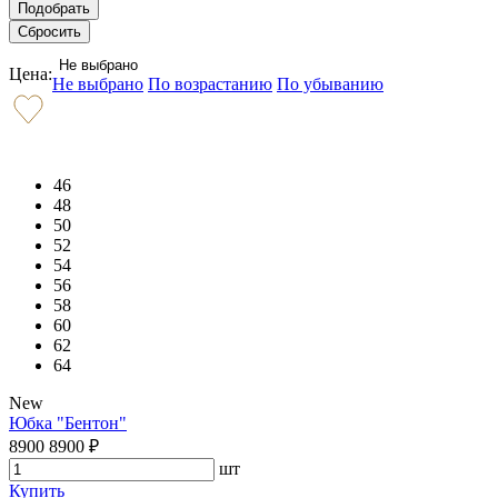
Не выбрано
Цена:
Не выбрано
По возрастанию
По убыванию
46
48
50
52
54
56
58
60
62
64
New
Юбка "Бентон"
8900
8900
₽
шт
Купить