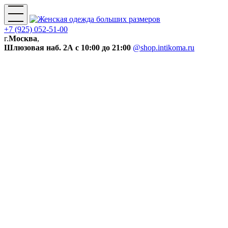
+7 (925) 052-51-00
г.
Москва
,
Шлюзовая наб. 2А
с 10:00 до 21:00
@shop.intikoma.ru