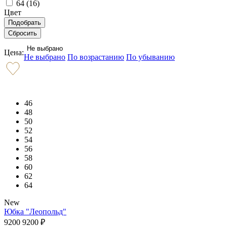
64 (
16
)
Цвет
Не выбрано
Цена:
Не выбрано
По возрастанию
По убыванию
46
48
50
52
54
56
58
60
62
64
New
Юбка "Леопольд"
9200
9200
₽