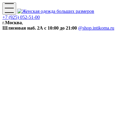
+7 (925) 052-51-00
г.
Москва
,
Шлюзовая наб. 2А
с 10:00 до 21:00
@shop.intikoma.ru