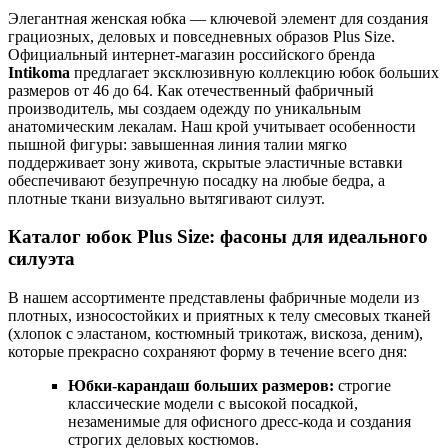
Элегантная женская юбка — ключевой элемент для создания
грациозных, деловых и повседневных образов Plus Size.
Официальный интернет-магазин российского бренда
Intikoma
предлагает эксклюзивную коллекцию юбок больших
размеров от 46 до 64. Как отечественный фабричный
производитель, мы создаем одежду по уникальным
анатомическим лекалам. Наш крой учитывает особенности
пышной фигуры: завышенная линия талии мягко
поддерживает зону живота, скрытые эластичные вставки
обеспечивают безупречную посадку на любые бедра, а
плотные ткани визуально вытягивают силуэт.
Каталог юбок Plus Size: фасоны для идеального
силуэта
В нашем ассортименте представлены фабричные модели из
плотных, износостойких и приятных к телу смесовых тканей
(хлопок с эластаном, костюмный трикотаж, вискоза, деним),
которые прекрасно сохраняют форму в течение всего дня:
Юбки-карандаш больших размеров:
строгие
классические модели с высокой посадкой,
незаменимые для офисного дресс-кода и создания
строгих деловых костюмов.