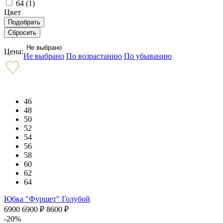
64 (
1
)
Цвет
Не выбрано
Цена:
Не выбрано
По возрастанию
По убыванию
46
48
50
52
54
56
58
60
62
64
Юбка "Фуршет" Голубой
6900
6900
₽
8600
₽
-20%