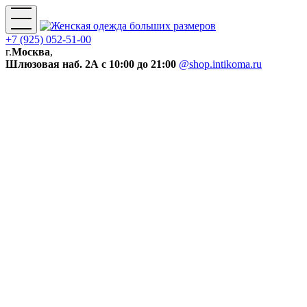
+7 (925) 052-51-00
г.
Москва
,
Шлюзовая наб. 2А
с 10:00 до 21:00
@shop.intikoma.ru