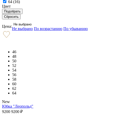
64 (
16
)
Цвет
Не выбрано
Цена:
Не выбрано
По возрастанию
По убыванию
46
48
50
52
54
56
58
60
62
64
New
Юбка "Леопольд"
9200
9200
₽