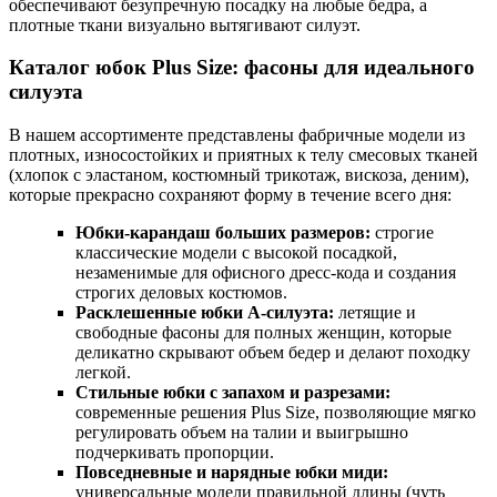
обеспечивают безупречную посадку на любые бедра, а
плотные ткани визуально вытягивают силуэт.
Каталог юбок Plus Size: фасоны для идеального
силуэта
В нашем ассортименте представлены фабричные модели из
плотных, износостойких и приятных к телу смесовых тканей
(хлопок с эластаном, костюмный трикотаж, вискоза, деним),
которые прекрасно сохраняют форму в течение всего дня:
Юбки-карандаш больших размеров:
строгие
классические модели с высокой посадкой,
незаменимые для офисного дресс-кода и создания
строгих деловых костюмов.
Расклешенные юбки А-силуэта:
летящие и
свободные фасоны для полных женщин, которые
деликатно скрывают объем бедер и делают походку
легкой.
Стильные юбки с запахом и разрезами:
современные решения Plus Size, позволяющие мягко
регулировать объем на талии и выигрышно
подчеркивать пропорции.
Повседневные и нарядные юбки миди:
универсальные модели правильной длины (чуть