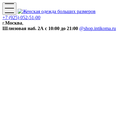
+7 (925) 052-51-00
г.
Москва
,
Шлюзовая наб. 2А
с 10:00 до 21:00
@shop.intikoma.ru