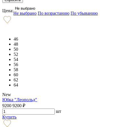
Не выбрано
Цена:
Не выбрано
По возрастанию
По убыванию
46
48
50
52
54
56
58
60
62
64
New
Юбка "Леопольд"
9200
9200
₽
шт
Купить