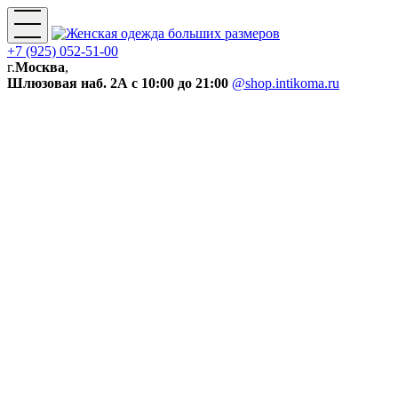
+7 (925) 052-51-00
г.
Москва
,
Шлюзовая наб. 2А
с 10:00 до 21:00
@shop.intikoma.ru