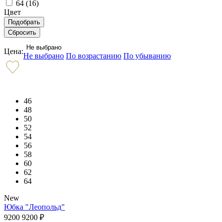
64 (
16
)
Цвет
Не выбрано
Цена:
Не выбрано
По возрастанию
По убыванию
46
48
50
52
54
56
58
60
62
64
New
Юбка "Леопольд"
9200
9200
₽