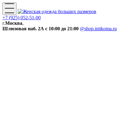
+7 (925) 052-51-00
г.
Москва
,
Шлюзовая наб. 2А
с 10:00 до 21:00
@shop.intikoma.ru