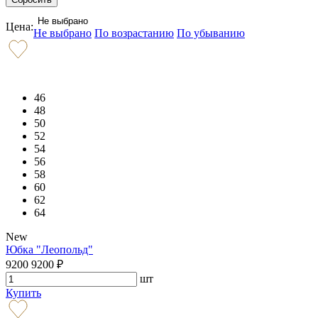
Не выбрано
Цена:
Не выбрано
По возрастанию
По убыванию
46
48
50
52
54
56
58
60
62
64
New
Юбка "Леопольд"
9200
9200
₽
шт
Купить