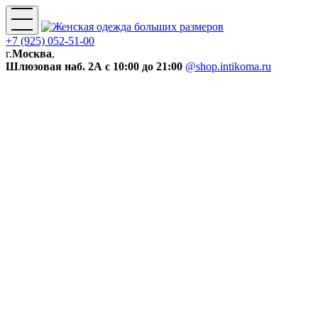
+7 (925) 052-51-00
г.
Москва
,
Шлюзовая наб. 2А
с 10:00 до 21:00
@shop.intikoma.ru