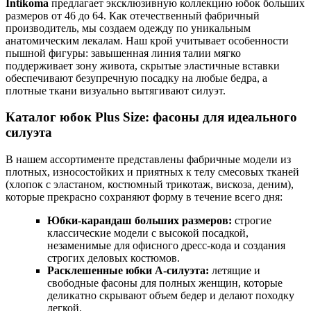
Intikoma
предлагает эксклюзивную коллекцию юбок больших
размеров от 46 до 64. Как отечественный фабричный
производитель, мы создаем одежду по уникальным
анатомическим лекалам. Наш крой учитывает особенности
пышной фигуры: завышенная линия талии мягко
поддерживает зону живота, скрытые эластичные вставки
обеспечивают безупречную посадку на любые бедра, а
плотные ткани визуально вытягивают силуэт.
Каталог юбок Plus Size: фасоны для идеального
силуэта
В нашем ассортименте представлены фабричные модели из
плотных, износостойких и приятных к телу смесовых тканей
(хлопок с эластаном, костюмный трикотаж, вискоза, деним),
которые прекрасно сохраняют форму в течение всего дня:
Юбки-карандаш больших размеров:
строгие
классические модели с высокой посадкой,
незаменимые для офисного дресс-кода и создания
строгих деловых костюмов.
Расклешенные юбки А-силуэта:
летящие и
свободные фасоны для полных женщин, которые
деликатно скрывают объем бедер и делают походку
легкой.