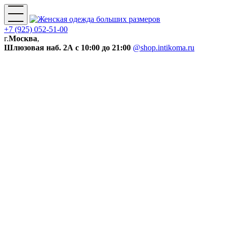
+7 (925) 052-51-00
г.
Москва
,
Шлюзовая наб. 2А
с 10:00 до 21:00
@shop.intikoma.ru