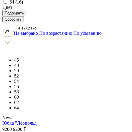
64 (
16
)
Цвет
Не выбрано
Цена:
Не выбрано
По возрастанию
По убыванию
46
48
50
52
54
56
58
60
62
64
New
Юбка "Леопольд"
9200
9200
₽