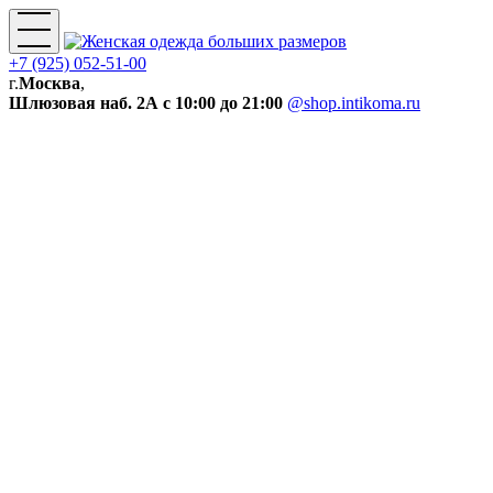
+7 (925) 052-51-00
г.
Москва
,
Шлюзовая наб. 2А
с 10:00 до 21:00
@shop.intikoma.ru