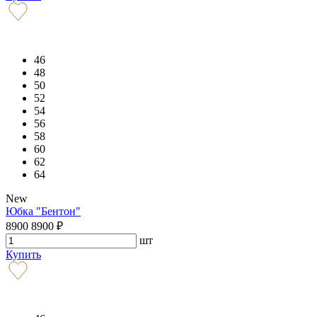
46
48
50
52
54
56
58
60
62
64
New
Юбка "Бентон"
8900
8900
₽
шт
Купить