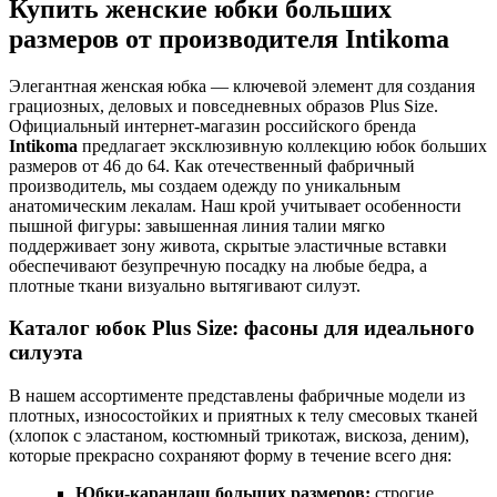
Купить женские юбки больших
размеров от производителя Intikoma
Элегантная женская юбка — ключевой элемент для создания
грациозных, деловых и повседневных образов Plus Size.
Официальный интернет-магазин российского бренда
Intikoma
предлагает эксклюзивную коллекцию юбок больших
размеров от 46 до 64. Как отечественный фабричный
производитель, мы создаем одежду по уникальным
анатомическим лекалам. Наш крой учитывает особенности
пышной фигуры: завышенная линия талии мягко
поддерживает зону живота, скрытые эластичные вставки
обеспечивают безупречную посадку на любые бедра, а
плотные ткани визуально вытягивают силуэт.
Каталог юбок Plus Size: фасоны для идеального
силуэта
В нашем ассортименте представлены фабричные модели из
плотных, износостойких и приятных к телу смесовых тканей
(хлопок с эластаном, костюмный трикотаж, вискоза, деним),
которые прекрасно сохраняют форму в течение всего дня:
Юбки-карандаш больших размеров:
строгие