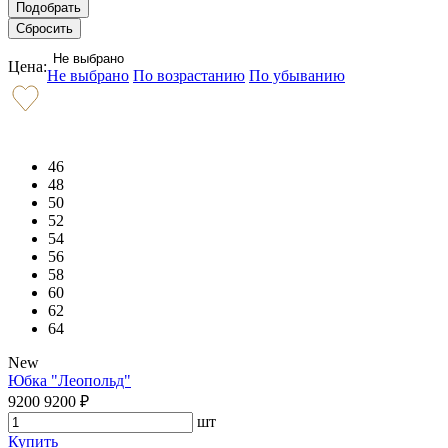
Не выбрано
Цена:
Не выбрано
По возрастанию
По убыванию
46
48
50
52
54
56
58
60
62
64
New
Юбка "Леопольд"
9200
9200
₽
шт
Купить