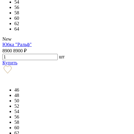
54
56
58
60
62
64
New
Юбка "Ральф"
8900
8900
₽
шт
Купить
46
48
50
52
54
56
58
60
62