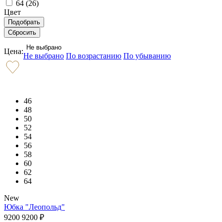
64 (
26
)
Цвет
Не выбрано
Цена:
Не выбрано
По возрастанию
По убыванию
46
48
50
52
54
56
58
60
62
64
New
Юбка "Леопольд"
9200
9200
₽