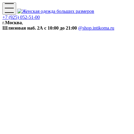
+7 (925) 052-51-00
г.
Москва
,
Шлюзовая наб. 2А
с 10:00 до 21:00
@shop.intikoma.ru