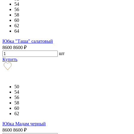
54
56
58
60
62
64
Юбка "Таша" салатовый
8600
8600
₽
шт
Купить
50
54
56
58
60
62
Юбка Мадам черный
8600
8600
₽