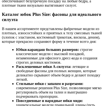
обеспечивают безупречную посадку на любые бедра, а
плотные ткани визуально вытягивают силуэт.
Каталог юбок Plus Size: фасоны для идеального
силуэта
В нашем ассортименте представлены фабричные модели из
плотных, износостойких и приятных к телу смесовых тканей
(хлопок с эластаном, костюмный трикотаж, вискоза, деним),
которые прекрасно сохраняют форму в течение всего дня:
Юбки-карандаш больших размеров:
строгие
классические модели с высокой посадкой,
незаменимые для офисного дресс-кода и создания
строгих деловых костюмов.
Расклешенные юбки А-силуэта:
летящие и
свободные фасоны для полных женщин, которые
деликатно скрывают объем бедер и делают походку
легкой.
Стильные юбки с запахом и разрезами:
современные решения Plus Size, позволяющие мягко
регулировать объем на талии и выигрышно
подчеркивать пропорции.
Повседневные и нарядные юбки миди:
универсальные модели правильной длины (чуть