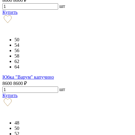
8600
8600
₽
шт
Купить
50
54
56
58
62
64
Юбка "Варум" капучино
8600
8600
₽
шт
Купить
48
50
52