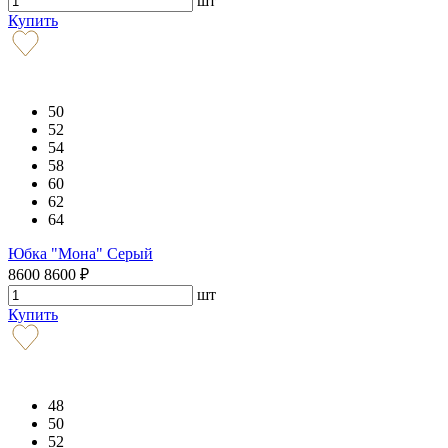
шт
Купить
50
52
54
58
60
62
64
Юбка "Мона" Серый
8600
8600
₽
шт
Купить
48
50
52