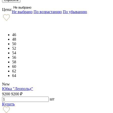
Не выбрано
Цена:
Не выбрано
По возрастанию
По убыванию
46
48
50
52
54
56
58
60
62
64
New
Юбка "Леопольд"
9200
9200
₽
шт
Купить