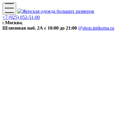
+7 (925) 052-51-00
г.
Москва
,
Шлюзовая наб. 2А
с 10:00 до 21:00
@shop.intikoma.ru